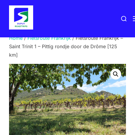
Ga
naar
Zoek
de
naar:
inhoud
Home
/
Fietsroute Frankrijk
/ Fietsroute Frankrijk –
Saint Trinit 1 – Pittig rondje door de Drôme [125
km]