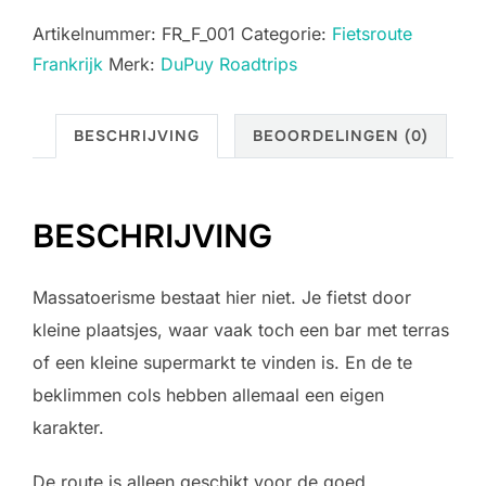
-
Artikelnummer:
FR_F_001
Categorie:
Fietsroute
Saint
Frankrijk
Merk:
DuPuy Roadtrips
Trinit
1
-
BESCHRIJVING
BEOORDELINGEN (0)
Pittig
rondje
door
BESCHRIJVING
de
Drôme
Massatoerisme bestaat hier niet. Je fietst door
[125
kleine plaatsjes, waar vaak toch een bar met terras
km]
of een kleine supermarkt te vinden is. En de te
aantal
beklimmen cols hebben allemaal een eigen
karakter.
De route is alleen geschikt voor de goed