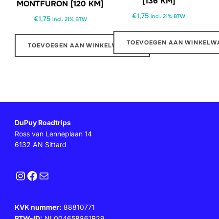
[136 KM]
MONTFURON [120 KM]
€
1,75
incl. 21% BTW
€
1,75
incl. 21% BTW
TOEVOEGEN AAN WINKELW
TOEVOEGEN AAN WINKELWAGEN
DuPuy Roadtrips
Ross van Lenneplaan 14
6132 AN Sittard
Instagram
Facebook
E-mail
KVK nummer:
88810771
BTW-ID:
NL004658861B29