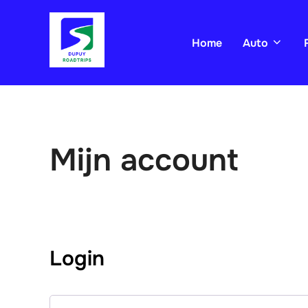
Ga
naar
Home
Auto
de
inhoud
Mijn account
Login