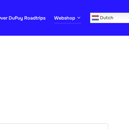
Zoek
Dutch
ver DuPuy Roadtrips
Webshop
naar: