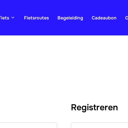
Fiets
Fietsroutes
Begeleiding
Cadeaubon
O
Registreren