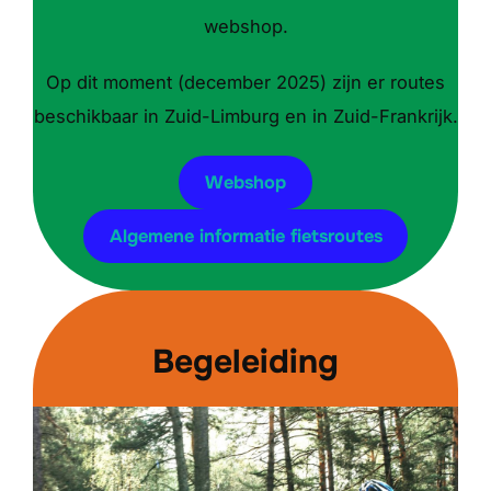
webshop.
Op dit moment (december 2025) zijn er routes
beschikbaar in Zuid-Limburg en in Zuid-Frankrijk.
Webshop
Algemene informatie fietsroutes
Begeleiding