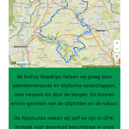
Bij DuPuy Roadtrips fietsen wij graag door
adembenemende en idyllische landschappen,
over heuvels en door de bergen. En kunnen
enorm genieten van de uitzichten en de natuur.
De fietsroutes maken wij zelf en zijn in GPX-
formaat voor download beschikbaar in onze