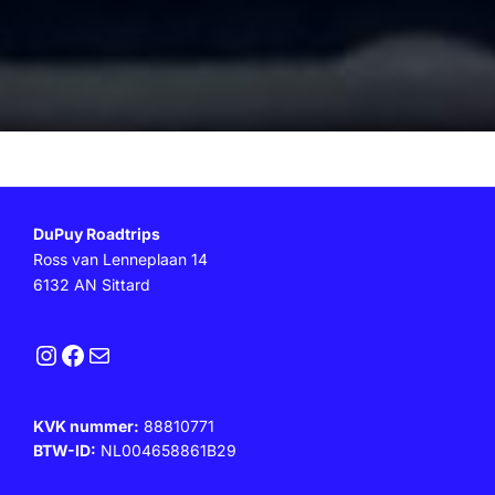
DuPuy Roadtrips
Ross van Lenneplaan 14
6132 AN Sittard
Instagram
Facebook
E-mail
KVK nummer:
88810771
BTW-ID:
NL004658861B29