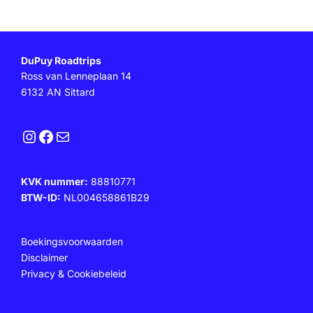
DuPuy Roadtrips
Ross van Lenneplaan 14
6132 AN Sittard
Instagram
Facebook
E-mail
KVK nummer:
88810771
BTW-ID:
NL004658861B29
Boekingsvoorwaarden
Disclaimer
Privacy & Cookiebeleid