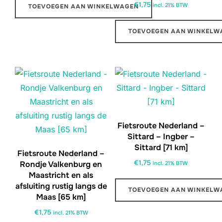
€
1,75
incl. 21% BTW
TOEVOEGEN AAN WINKELWAGEN
TOEVOEGEN AAN WINKELW
Fietsroute Nederland –
Sittard – Ingber –
Sittard [71 km]
Fietsroute Nederland –
€
1,75
Rondje Valkenburg en
incl. 21% BTW
Maastricht en als
afsluiting rustig langs de
TOEVOEGEN AAN WINKELW
Maas [65 km]
€
1,75
incl. 21% BTW