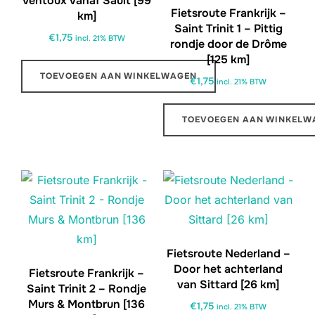
Ventoux vanaf Sault [99
Fietsroute Frankrijk –
km]
Saint Trinit 1 – Pittig
€
1,75
incl. 21% BTW
rondje door de Drôme
[125 km]
TOEVOEGEN AAN WINKELWAGEN
€
1,75
incl. 21% BTW
TOEVOEGEN AAN WINKELW
Fietsroute Nederland –
Door het achterland
Fietsroute Frankrijk –
van Sittard [26 km]
Saint Trinit 2 – Rondje
Murs & Montbrun [136
€
1,75
incl. 21% BTW