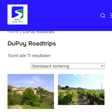
Ga
naar
Zoek
de
naar:
inhoud
Home
/ DuPuy Roadtrips
DuPuy Roadtrips
Toont alle 11 resultaten