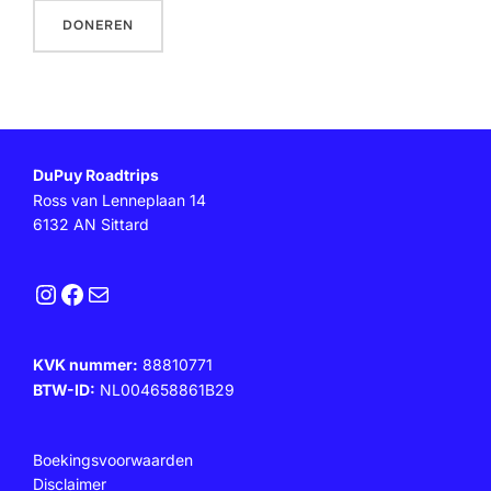
DuPuy Roadtrips
Ross van Lenneplaan 14
6132 AN Sittard
Instagram
Facebook
E-mail
KVK nummer:
88810771
BTW-ID:
NL004658861B29
Boekingsvoorwaarden
Disclaimer